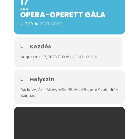
17
AUG
OPERA-OPERETT GÁLA
7:00 du
(GMT+00:00)
Kezdés
Augusztus 17, 2020 7:00 du
(GMT+00:00)
Helyszín
Ráckeve, Ács Károly Művelődési Központ Szabadtéri
Színpad