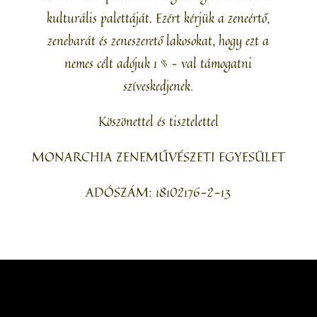
kulturális palettáját. Ezért kérjük a zeneértő,
zenebarát és zeneszerető lakosokat, hogy ezt a
nemes célt adójuk 1 % – val támogatni
szíveskedjenek.
Köszönettel és tisztelettel
MONARCHIA ZENEMŰVÉSZETI EGYESÜLET
ADÓSZÁM: 18102176-2-13