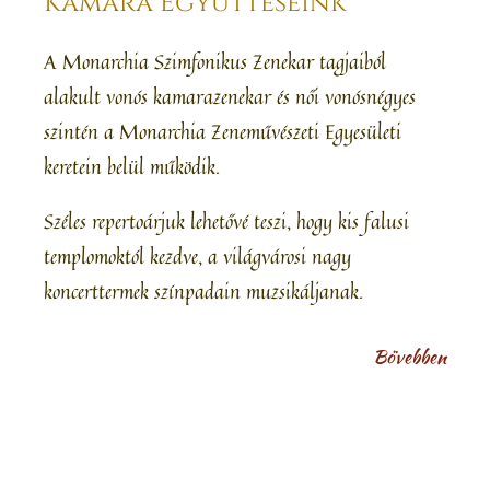
Kamara Együtteseink
A Monarchia Szimfonikus Zenekar tagjaiból
alakult vonós kamarazenekar és női vonósnégyes
szintén a Monarchia Zeneművészeti Egyesületi
keretein belül működik.
Széles repertoárjuk lehetővé teszi, hogy kis falusi
templomoktól kezdve, a világvárosi nagy
koncerttermek színpadain muzsikáljanak.
Bövebben