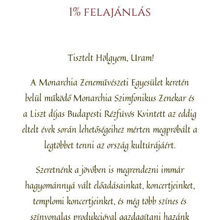
1% felajánlás
Tisztelt Hölgyem, Uram!
A Monarchia Zeneművészeti Egyesület keretén
belül működő Monarchia Szimfonikus Zenekar és
a Liszt díjas Budapesti Rézfúvós Kvintett az eddig
eltelt évek során lehetőségeihez mérten megpróbált a
legtöbbet tenni az ország kultúrájáért.
Szeretnénk a jövőben is megrendezni immár
hagyománnyá vált előadásainkat, koncertjeinket,
templomi koncertjeinket, és még több színes és
színvonalas produkcióval gazdagítani hazánk