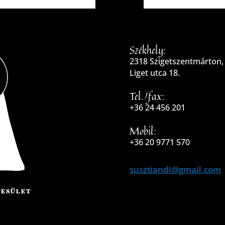
Székhely:
2318 Szigetszentmárton,
Liget utca 18.
Tel./fax:
+36 24 456 201
Mobil:
+36 20 9771 570
susztiandi@gmail.com
yesület