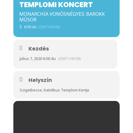
TEMPLOMI KONCERT
MONARCHIA VONÓSNÉGYES: BAROKK
MŰSOR
6:00 du
(GMT+00:00)
Kezdés
Július 7, 2020 6:00 du
(GMT+00:00)
Helyszín
Szigetbecse, Katolikus Templom Kertje