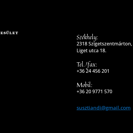
yesület
Székhely:
2318 Szigetszentmárton,
Liget utca 18.
Tel./fax:
+36 24 456 201
Mobil:
+36 20 9771 570
susztiandi@gmail.com