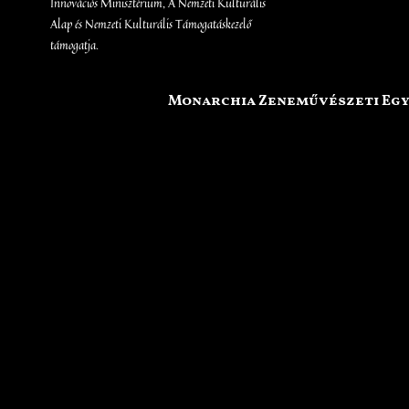
Innovációs Minisztérium, A Nemzeti Kulturális
Alap és Nemzeti Kulturális Támogatáskezelő
támogatja.
Monarchia Zeneművészeti Eg