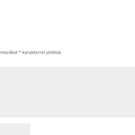
ő mezőket
*
karakterrel jelöltük