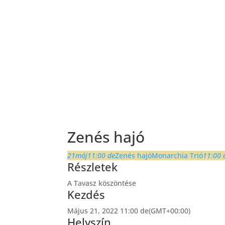
Főoldal
Egyesület
Szimfonik
Zenés hajó
21
máj
11:00 de
Zenés hajó
Monarchia Trió
11:00 
Részletek
A Tavasz köszöntése
Kezdés
Május 21, 2022 11:00 de
(GMT+00:00)
Helyszín